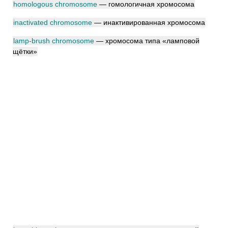
homologous chromosome
— гомологичная хромосома
inactivated chromosome
— инактивированная хромосома
lamp-brush chromosome
— хромосома типа «ламповой
щётки»