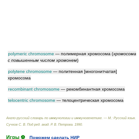
polymeric chromosome
— полимерная хромосома
(
хромосома
с повышенным числом хромонем
)
polytene chromosome
— политенная [многонитчатая]
хромосома
recombinant chromosome
— рекомбинантная хромосома
telocentric chromosome
— телоцентрическая хромосома
Англо-русский словарь по иммунологии и иммуногенетике. — М.: Русский язык
.
Сучков С. В. Под ред. акад. Р. В. Петрова
.
1990
.
Игры ⚽
Поможем сделать НИР