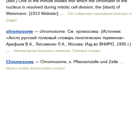
(Biol.) One of the minute bodies into which the chromatin of the
nucleus is resolved during mitotic cell division; the {idant} of
Weismann. [1913 Webster] …
The Collaborative International Dictionary of
English
chromosome
— chromosome. См. хромосома. (Источник:
«Англо русский толковый словарь генетических терминов».
Арефьев В.А., Лисовенко Л.А., Москва: Изд во ВНИРО, 1995 г.)
…
Молекулярная биология и генетика. Толковый словарь.
Chromosome
— Chromosome, s. Pflanzenzelle und Zelle …
Meyers Großes Konversations-Lexikon