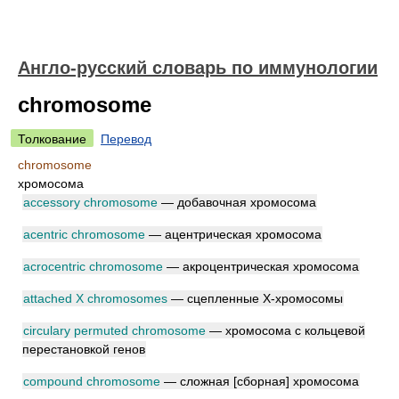
Англо-русский словарь по иммунологии
chromosome
Толкование
Перевод
chromosome
хромосома
accessory chromosome
— добавочная хромосома
acentric chromosome
— ацентрическая хромосома
acrocentric chromosome
— акроцентрическая хромосома
attached X chromosomes
— сцепленные X-хромосомы
circulary permuted chromosome
— хромосома с кольцевой
перестановкой генов
compound chromosome
— сложная [сборная] хромосома