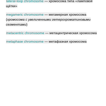
lateral-loop chromosome
— хромосома типа «ламповой
щётки»
megameric chromosome
— мегамерная хромосома
(
хромосома с увеличенными гетерохроматиновыми
сегментами
)
metacentric chromosome
— метацентрическая хромосома
metaphase chromosome
— метафазная хромосома