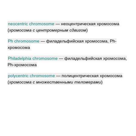
neocentric chromosome
— неоцентрическая хромосома
(
хромосома с центромерным сдвигом
)
Ph chromosome
— филадельфийская хромосома, Ph-
хромосома
Philadelphia chromosome
— филадельфийская хромосома,
Ph-хромосома
polycentric chromosome
— полицентрическая хромосома
(
хромосома с множественными теломерами
)