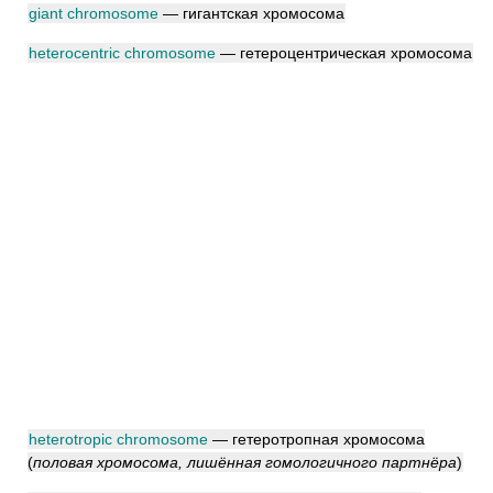
giant chromosome
— гигантская хромосома
heterocentric chromosome
— гетероцентрическая хромосома
heterotropic chromosome
— гетеротропная хромосома
(
половая хромосома, лишённая гомологичного партнёра
)