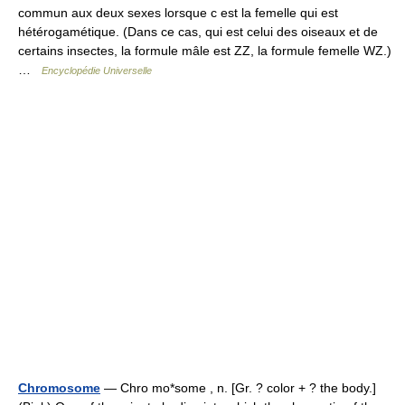
commun aux deux sexes lorsque c est la femelle qui est
hétérogamétique. (Dans ce cas, qui est celui des oiseaux et de
certains insectes, la formule mâle est ZZ, la formule femelle WZ.)
…
Encyclopédie Universelle
Chromosome
— Chro mo*some , n. [Gr. ? color + ? the body.]