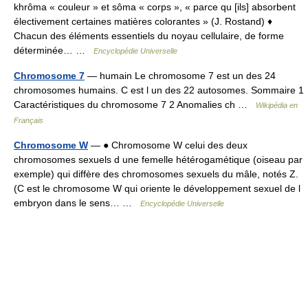
khrôma « couleur » et sôma « corps », « parce qu [ils] absorbent
électivement certaines matières colorantes » (J. Rostand) ♦
Chacun des éléments essentiels du noyau cellulaire, de forme
déterminée… …
Encyclopédie Universelle
Chromosome 7
— humain Le chromosome 7 est un des 24
chromosomes humains. C est l un des 22 autosomes. Sommaire 1
Caractéristiques du chromosome 7 2 Anomalies ch …
Wikipédia en
Français
Chromosome W
— ● Chromosome W celui des deux
chromosomes sexuels d une femelle hétérogamétique (oiseau par
exemple) qui diffère des chromosomes sexuels du mâle, notés Z.
(C est le chromosome W qui oriente le développement sexuel de l
embryon dans le sens… …
Encyclopédie Universelle