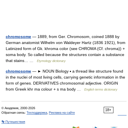
chromosome
— 1889, from Ger. Chromosom, coined 1888 by
German anatomist Wilhelm von Waldeyer Hartz (1836 1921), from
Latinized form of Gk. khroma color (see CHROMA (Cf. chroma)) +
soma body. So called because the structures contain a substance
that stains… …
Etymology dictionary
chromosome
— ► NOUN Biology ▪ a thread like structure found
in the nuclei of most living cells, carrying genetic information in the
form of genes. DERIVATIVES chromosomal adjective. ORIGIN
from Greek khr ma colour + s ma body …
English terms dictionary
© Академик, 2000-2026
18+
Обратная связь:
Техподдержка
,
Реклама на сайте
👣 Путешествия