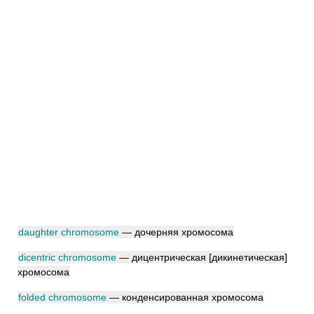
daughter chromosome
— дочерняя хромосома
dicentric chromosome
— дицентрическая [дикинетическая]
хромосома
folded chromosome
— конденсированная хромосома